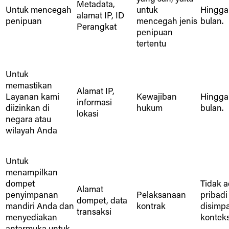
Metadata,
Untuk mencegah
untuk
Hingga
alamat IP, ID
penipuan
mencegah jenis
bulan.
Perangkat
penipuan
tertentu
Untuk
memastikan
Alamat IP,
Layanan kami
Kewajiban
Hingga
informasi
diizinkan di
hukum
bulan.
lokasi
negara atau
wilayah Anda
Untuk
menampilkan
dompet
Tidak a
Alamat
penyimpanan
Pelaksanaan
pribadi
dompet, data
mandiri Anda dan
kontrak
disimp
transaksi
menyediakan
konteks 
antarmuka untuk