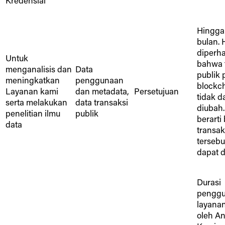
Kredensial
Hingga
bulan. 
diperha
Untuk
bahwa 
menganalisis dan
Data
publik 
meningkatkan
penggunaan
blockc
Layanan kami
dan metadata,
Persetujuan
tidak d
serta melakukan
data transaksi
diubah.
penelitian ilmu
publik
berarti
data
transak
tersebu
dapat d
Durasi
pengg
layana
oleh An