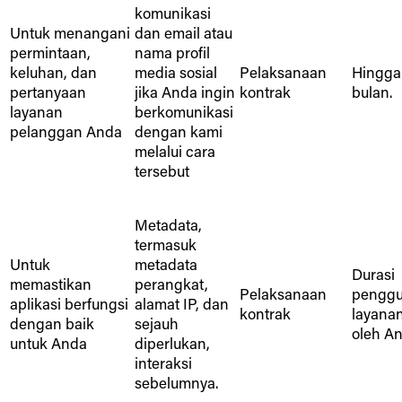
komunikasi
Untuk menangani
dan email atau
permintaan,
nama profil
keluhan, dan
media sosial
Pelaksanaan
Hingga
pertanyaan
jika Anda ingin
kontrak
bulan.
layanan
berkomunikasi
pelanggan Anda
dengan kami
melalui cara
tersebut
Metadata,
termasuk
Untuk
metadata
Durasi
memastikan
perangkat,
Pelaksanaan
pengg
aplikasi berfungsi
alamat IP, dan
kontrak
layana
dengan baik
sejauh
oleh An
untuk Anda
diperlukan,
interaksi
sebelumnya.