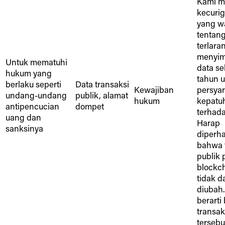
Kami me
kecuri
yang w
tentang
terlara
menyi
Untuk mematuhi
data se
hukum yang
tahun 
berlaku seperti
Data transaksi
Kewajiban
persya
undang-undang
publik, alamat
hukum
kepatu
antipencucian
dompet
terhada
uang dan
Harap
sanksinya
diperha
bahwa 
publik 
blockc
tidak d
diubah.
berarti
transak
tersebu