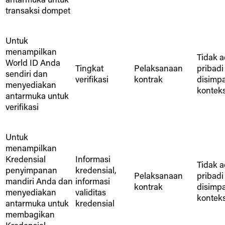
transaksi dompet
Untuk
menampilkan
Tidak a
World ID Anda
Tingkat
Pelaksanaan
pribadi
sendiri dan
verifikasi
kontrak
disimp
menyediakan
konteks 
antarmuka untuk
verifikasi
Untuk
menampilkan
Kredensial
Informasi
Tidak a
penyimpanan
kredensial,
Pelaksanaan
pribadi
mandiri Anda dan
informasi
kontrak
disimp
menyediakan
validitas
konteks 
antarmuka untuk
kredensial
membagikan