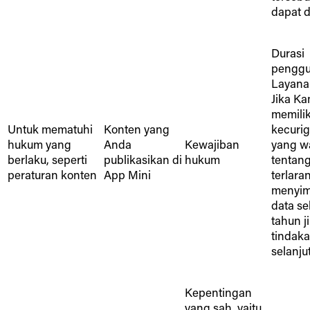
dapat d
Durasi
pengg
Layana
Jika Ka
memilik
Untuk mematuhi
Konten yang
kecuri
hukum yang
Anda
Kewajiban
yang w
berlaku, seperti
publikasikan di
hukum
tentang
peraturan konten
App Mini
terlara
menyi
data se
tahun j
tindak
selanju
Kepentingan
yang sah, yaitu