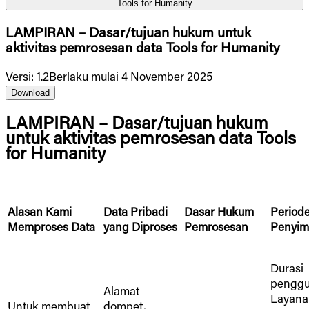
Tools for Humanity
LAMPIRAN – Dasar/tujuan hukum untuk
aktivitas pemrosesan data Tools for Humanity
Versi
:
1.2
Berlaku mulai 4 November 2025
Download
LAMPIRAN – Dasar/tujuan hukum
untuk aktivitas pemrosesan data Tools
for Humanity
Alasan Kami
Data Pribadi
Dasar Hukum
Period
Memproses Data
yang Diproses
Pemrosesan
Penyi
Durasi
pengg
Alamat
Layana
Untuk membuat
dompet,