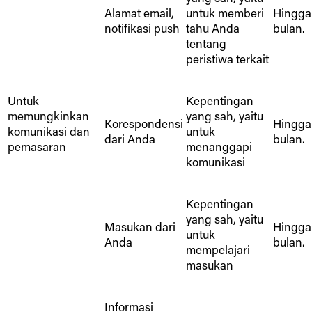
Alamat email,
untuk memberi
Hingga
notifikasi push
tahu Anda
bulan.
tentang
peristiwa terkait
Untuk
Kepentingan
memungkinkan
yang sah, yaitu
Korespondensi
Hingga
komunikasi dan
untuk
dari Anda
bulan.
pemasaran
menanggapi
komunikasi
Kepentingan
yang sah, yaitu
Masukan dari
Hingga
untuk
Anda
bulan.
mempelajari
masukan
Informasi