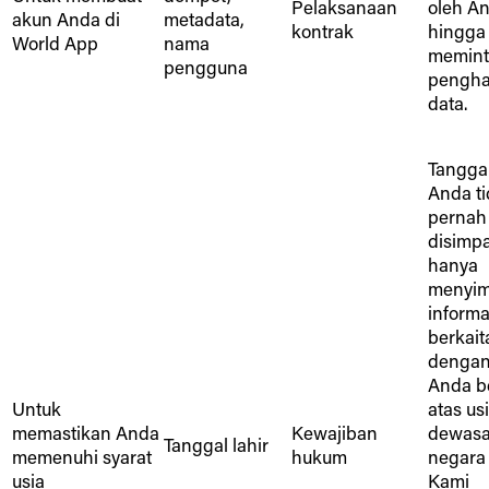
Pelaksanaan
oleh An
akun Anda di
metadata,
kontrak
hingga
World App
nama
memint
pengguna
pengh
data.
Tanggal
Anda t
pernah
disimp
hanya
menyi
informa
berkait
dengan
Anda be
Untuk
atas us
memastikan Anda
Kewajiban
dewasa
Tanggal lahir
memenuhi syarat
hukum
negara
usia
Kami