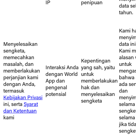
IP
penipuan
data se
tahun.
Kami h
menyi
Menyelesaikan
data ini
sengketa,
Kami me
memecahkan
alasan 
Kepentingan
masalah, dan
untuk
Interaksi Anda
yang sah, yaitu
memberlakukan
menga
dengan World
untuk
perjanjian kami
bahwa 
App dan
memberlakukan
dengan Anda,
ada se
pengenal
hak dan
termasuk
dan
potensial
menyelesaikan
Kebijakan Privasi
menyi
sengketa
ini, serta
Syarat
selama
dan Ketentuan
sengket
kami
selama
jika ti
sengket