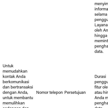
menyi
informas
selama 
pengg
Layana
oleh An
hingga
memint
pengh
data.
Untuk
memudahkan
kontak Anda
Durasi
berkomunikasi
pengg
dan bertransaksi
fitur o
dengan Anda,
Nomor telepon
Persetujuan
atau h
untuk membantu
Anda m
memulihkan
pengh