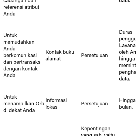
cadangan dan
data.
referensi atribut
Anda
Durasi
Untuk
pengg
memudahkan
Layana
Anda
Kontak buku
oleh An
berkomunikasi
Persetujuan
alamat
hingga
dan bertransaksi
memint
dengan kontak
pengh
Anda
data.
Untuk
Informasi
Hingga
menampilkan Orb
Persetujuan
lokasi
bulan.
di dekat Anda
Kepentingan
yang sah, yaitu