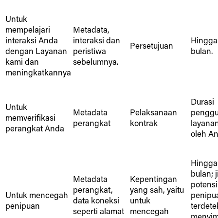
Untuk
mempelajari
Metadata,
interaksi Anda
interaksi dan
Hingga
Persetujuan
dengan Layanan
peristiwa
bulan.
kami dan
sebelumnya.
meningkatkannya
Durasi
Untuk
Metadata
Pelaksanaan
pengg
memverifikasi
perangkat
kontrak
layana
perangkat Anda
oleh An
Hingga
bulan; j
Metadata
Kepentingan
potensi
perangkat,
yang sah, yaitu
Untuk mencegah
penipu
data koneksi
untuk
penipuan
terdete
seperti alamat
mencegah
menyi