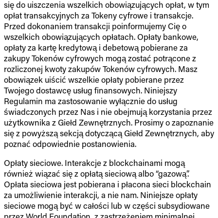
się do uiszczenia wszelkich obowiązujących opłat, w tym
opłat transakcyjnych za Tokeny cyfrowe i transakcje.
Przed dokonaniem transakcji poinformujemy Cię o
wszelkich obowiązujących opłatach. Opłaty bankowe,
opłaty za kartę kredytową i debetową pobierane za
zakupy Tokenów cyfrowych mogą zostać potrącone z
rozliczonej kwoty zakupów Tokenów cyfrowych. Masz
obowiązek uiścić wszelkie opłaty pobierane przez
Twojego dostawcę usług finansowych. Niniejszy
Regulamin ma zastosowanie wyłącznie do usług
świadczonych przez Nas i nie obejmują korzystania przez
użytkownika z Giełd Zewnętrznych. Prosimy o zapoznanie
się z powyższą sekcją dotyczącą Giełd Zewnętrznych, aby
poznać odpowiednie postanowienia.
Opłaty sieciowe. Interakcje z blockchainami mogą
również wiązać się z opłatą sieciową albo “gazową”.
Opłata sieciowa jest pobierana i płacona sieci blockchain
za umożliwienie interakcji, a nie nam. Niniejsze opłaty
sieciowe mogą być w całości lub w części subsydiowane
przez World Foundation, z zastrzeżeniem minimalnej