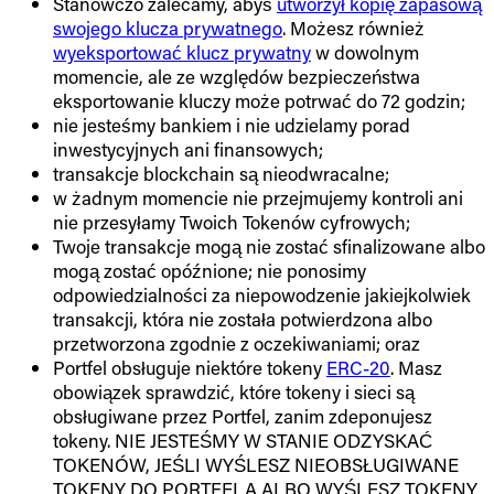
Stanowczo zalecamy, abyś
utworzył kopię zapasową
swojego klucza prywatnego
. Możesz również
wyeksportować klucz prywatny
w dowolnym
momencie, ale ze względów bezpieczeństwa
eksportowanie kluczy może potrwać do 72 godzin;
nie jesteśmy bankiem i nie udzielamy porad
inwestycyjnych ani finansowych;
transakcje blockchain są nieodwracalne;
w żadnym momencie nie przejmujemy kontroli ani
nie przesyłamy Twoich Tokenów cyfrowych;
Twoje transakcje mogą nie zostać sfinalizowane albo
mogą zostać opóźnione; nie ponosimy
odpowiedzialności za niepowodzenie jakiejkolwiek
transakcji, która nie została potwierdzona albo
przetworzona zgodnie z oczekiwaniami; oraz
Portfel obsługuje niektóre tokeny
ERC-20
. Masz
obowiązek sprawdzić, które tokeny i sieci są
obsługiwane przez Portfel, zanim zdeponujesz
tokeny. NIE JESTEŚMY W STANIE ODZYSKAĆ
TOKENÓW, JEŚLI WYŚLESZ NIEOBSŁUGIWANE
TOKENY DO PORTFELA ALBO WYŚLESZ TOKENY