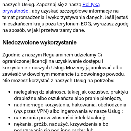
naszych Usług. Zapoznaj się z naszą
Polityką
prywatności
, aby uzyskać szczegółowe informacje na
temat gromadzenia i wykorzystywania danych. Jeśli jesteś
mieszkańcem kraju poza terytorium EOG, wyrażasz zgodę
na sposób, w jaki przetwarzamy dane.
Niedozwolone wykorzystanie
Zgodnie z naszym Regulaminem udzielamy Ci
ograniczonej licencji na uzyskiwanie dostępu i
korzystanie z naszych Usług. Możemy ją anulować albo
zawiesić w dowolnym momencie i z dowolnego powodu.
Nie możesz korzystać z naszych Usług na potrzeby:
nielegalnej działalności, takiej jak oszustwo, praktyki
drapieżne albo oszukańcze albo pranie pieniędzy;
nadmiernego korzystania, hakowania, obchodzenia
(
np.
przez VPN) albo ingerowania w nasze Usługi;
naruszania praw własności intelektualnej;
nękania, gróźb, nadużyć, krzywdzenia albo
podszywania się pod inne osoby; lub