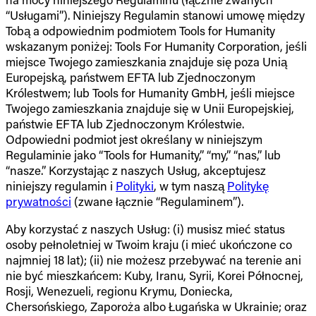
“Usługami”). Niniejszy Regulamin stanowi umowę między
Tobą a odpowiednim podmiotem Tools for Humanity
wskazanym poniżej: Tools For Humanity Corporation, jeśli
miejsce Twojego zamieszkania znajduje się poza Unią
Europejską, państwem EFTA lub Zjednoczonym
Królestwem; lub Tools for Humanity GmbH, jeśli miejsce
Twojego zamieszkania znajduje się w Unii Europejskiej,
państwie EFTA lub Zjednoczonym Królestwie.
Odpowiedni podmiot jest określany w niniejszym
Regulaminie jako “Tools for Humanity,” “my,” “nas,” lub
“nasze.” Korzystając z naszych Usług, akceptujesz
niniejszy regulamin i
Polityki
, w tym naszą
Politykę
prywatności
(zwane łącznie “Regulaminem”).
Aby korzystać z naszych Usług: (i) musisz mieć status
osoby pełnoletniej w Twoim kraju (i mieć ukończone co
najmniej 18 lat); (ii) nie możesz przebywać na terenie ani
nie być mieszkańcem: Kuby, Iranu, Syrii, Korei Północnej,
Rosji, Wenezueli, regionu Krymu, Doniecka,
Chersońskiego, Zaporoża albo Ługańska w Ukrainie; oraz