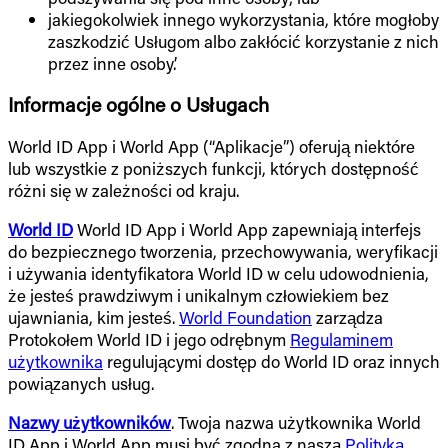
jakiegokolwiek innego wykorzystania, które mogłoby
zaszkodzić Usługom albo zakłócić korzystanie z nich
przez inne osoby.’
Informacje ogólne o Usługach
World ID App i World App (“Aplikacje”) oferują niektóre
lub wszystkie z poniższych funkcji, których dostępność
różni się w zależności od kraju.
World ID
World ID App i World App zapewniają interfejs
do bezpiecznego tworzenia, przechowywania, weryfikacji
i używania identyfikatora World ID w celu udowodnienia,
że jesteś prawdziwym i unikalnym człowiekiem bez
ujawniania, kim jesteś.
World Foundation
zarządza
Protokołem World ID i jego odrębnym
Regulaminem
użytkownika
regulującymi dostęp do World ID oraz innych
powiązanych usług.
Nazwy użytkowników
. Twoja nazwa użytkownika World
ID App i World App musi być zgodna z naszą
Polityką