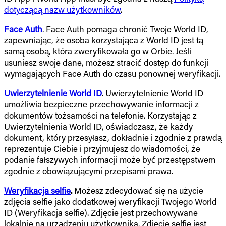
dotyczącą nazw użytkowników
.
Face Auth
. Face Auth pomaga chronić Twoje World ID,
zapewniając, że osoba korzystająca z World ID jest tą
samą osobą, która zweryfikowała go w Orbie. Jeśli
usuniesz swoje dane, możesz stracić dostęp do funkcji
wymagających Face Auth do czasu ponownej weryfikacji.
Uwierzytelnienie World ID
. Uwierzytelnienie World ID
umożliwia bezpieczne przechowywanie informacji z
dokumentów tożsamości na telefonie. Korzystając z
Uwierzytelnienia World ID, oświadczasz, że każdy
dokument, który przesyłasz, dokładnie i zgodnie z prawdą
reprezentuje Ciebie i przyjmujesz do wiadomości, że
podanie fałszywych informacji może być przestępstwem
zgodnie z obowiązującymi przepisami prawa.
Weryfikacja selfie
.
Możesz zdecydować się na użycie
zdjęcia selfie jako dodatkowej weryfikacji Twojego World
ID (Weryfikacja selfie). Zdjęcie jest przechowywane
lokalnie na urządzeniu użytkownika. Zdjęcie selfie jest