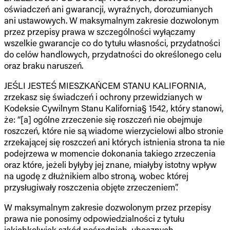
oświadczeń ani gwarancji, wyraźnych, dorozumianych
ani ustawowych. W maksymalnym zakresie dozwolonym
przez przepisy prawa w szczególności wyłączamy
wszelkie gwarancje co do tytułu własności, przydatności
do celów handlowych, przydatności do określonego celu
oraz braku naruszeń.
JEŚLI JESTEŚ MIESZKAŃCEM STANU KALIFORNIA,
zrzekasz się świadczeń i ochrony przewidzianych w
Kodeksie Cywilnym Stanu Kalifornia§ 1542, który stanowi,
że: “[a] ogólne zrzeczenie się roszczeń nie obejmuje
roszczeń, które nie są wiadome wierzycielowi albo stronie
zrzekającej się roszczeń ani których istnienia strona ta nie
podejrzewa w momencie dokonania takiego zrzeczenia
oraz które, jeżeli byłyby jej znane, miałyby istotny wpływ
na ugodę z dłużnikiem albo stroną, wobec której
przysługiwały roszczenia objęte zrzeczeniem”.
W maksymalnym zakresie dozwolonym przez przepisy
prawa nie ponosimy odpowiedzialności z tytułu
jakichkolwiek szkód pośrednich, ubocznych,