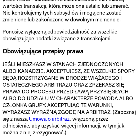
wartości transakcji, którą może ona ustalić lub zmienić.
Nie kontrolujemy tych subsydiów i mogą one zostać
zmienione lub zakończone w dowolnym momencie.
Ponosisz wyłączną odpowiedzialność za wszelkie
obowiązujące podatki związane z transakcjami.
Obowiązujące przepisy prawa
JEŚLI MIESZKASZ W STANACH ZJEDNOCZONYCH
ALBO KANADZIE, AKCEPTUJESZ, ŻE WSZELKIE SPORY
BĘDĄ ROZSTRZYGANE W DRODZE WIĄŻĄCEGO I
OSTATECZNEGO ARBITRAŻU ORAZ ZRZEKASZ SIĘ
PRAWA DO PROCESU PRZED ŁAWĄ PRZYSIĘGŁYCH
ALBO DO UDZIAŁU W CHARAKTERZE POWODA ALBO
CZŁONKA GRUPY. AKCEPTUJĄC TE WARUNKI,
WYRAŻASZ WYRAŹNĄ ZGODĘ NA ARBITRAŻ. (Zapoznaj
się z naszą
Umową o arbitraż
, włączoną przez
odniesienie, aby uzyskać więcej informacji, w tym jak
można z niej zrezygnować.)