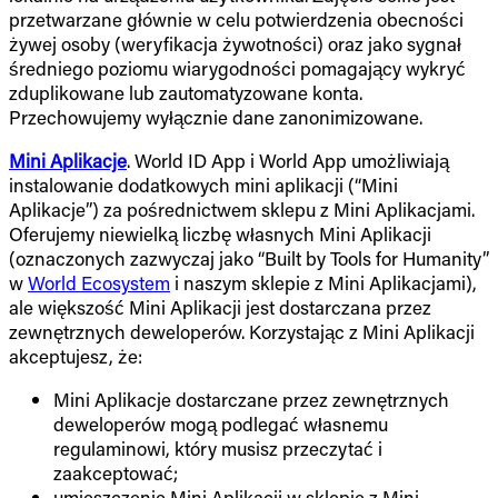
przetwarzane głównie w celu potwierdzenia obecności
żywej osoby (weryfikacja żywotności) oraz jako sygnał
średniego poziomu wiarygodności pomagający wykryć
zduplikowane lub zautomatyzowane konta.
Przechowujemy wyłącznie dane zanonimizowane.
Mini Aplikacje
. World ID App i World App umożliwiają
instalowanie dodatkowych mini aplikacji (“Mini
Aplikacje”) za pośrednictwem sklepu z Mini Aplikacjami.
Oferujemy niewielką liczbę własnych Mini Aplikacji
(oznaczonych zazwyczaj jako “Built by Tools for Humanity”
w
World Ecosystem
i naszym sklepie z Mini Aplikacjami),
ale większość Mini Aplikacji jest dostarczana przez
zewnętrznych deweloperów. Korzystając z Mini Aplikacji
akceptujesz, że:
Mini Aplikacje dostarczane przez zewnętrznych
deweloperów mogą podlegać własnemu
regulaminowi, który musisz przeczytać i
zaakceptować;
umieszczenie Mini Aplikacji w sklepie z Mini