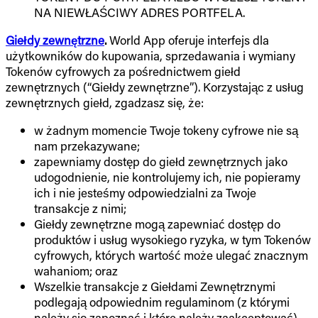
NA NIEWŁAŚCIWY ADRES PORTFELA.
Giełdy zewnętrzne
.
World App oferuje interfejs dla
użytkowników do kupowania, sprzedawania i wymiany
Tokenów cyfrowych za pośrednictwem giełd
zewnętrznych (“Giełdy zewnętrzne”). Korzystając z usług
zewnętrznych giełd, zgadzasz się, że:
w żadnym momencie Twoje tokeny cyfrowe nie są
nam przekazywane;
zapewniamy dostęp do giełd zewnętrznych jako
udogodnienie, nie kontrolujemy ich, nie popieramy
ich i nie jesteśmy odpowiedzialni za Twoje
transakcje z nimi;
Giełdy zewnętrzne mogą zapewniać dostęp do
produktów i usług wysokiego ryzyka, w tym Tokenów
cyfrowych, których wartość może ulegać znacznym
wahaniom; oraz
Wszelkie transakcje z Giełdami Zewnętrznymi
podlegają odpowiednim regulaminom (z którymi
należy się zapoznać i które należy zaakceptować).