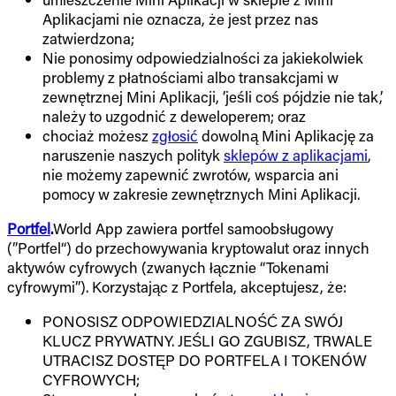
Aplikacjami nie oznacza, że jest przez nas
zatwierdzona;
Nie ponosimy odpowiedzialności za jakiekolwiek
problemy z płatnościami albo transakcjami w
zewnętrznej Mini Aplikacji, ’jeśli coś pójdzie nie tak,’
należy to uzgodnić z deweloperem; oraz
chociaż możesz
zgłosić
dowolną Mini Aplikację za
naruszenie naszych polityk
sklepów z aplikacjami
,
nie możemy zapewnić zwrotów, wsparcia ani
pomocy w zakresie zewnętrznych Mini Aplikacji.
Portfel
.
World App zawiera portfel samoobsługowy
(”Portfel“) do przechowywania kryptowalut oraz innych
aktywów cyfrowych (zwanych łącznie “Tokenami
cyfrowymi”). Korzystając z Portfela, akceptujesz, że:
PONOSISZ ODPOWIEDZIALNOŚĆ ZA SWÓJ
KLUCZ PRYWATNY. JEŚLI GO ZGUBISZ, TRWALE
UTRACISZ DOSTĘP DO PORTFELA I TOKENÓW
CYFROWYCH;