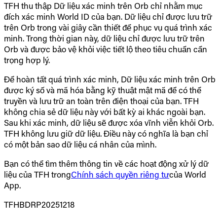
TFH thu thập Dữ liệu xác minh trên Orb chỉ nhằm mục
đích xác minh World ID của bạn. Dữ liệu chỉ được lưu trữ
trên Orb trong vài giây cần thiết để phục vụ quá trình xác
minh. Trong thời gian này, dữ liệu chỉ được lưu trữ trên
Orb và được bảo vệ khỏi việc tiết lộ theo tiêu chuẩn cẩn
trọng hợp lý.
Để hoàn tất quá trình xác minh, Dữ liệu xác minh trên Orb
được ký số và mã hóa bằng kỹ thuật mật mã để có thể
truyền và lưu trữ an toàn trên điện thoại của bạn. TFH
không chia sẻ dữ liệu này với bất kỳ ai khác ngoài bạn.
Sau khi xác minh, dữ liệu sẽ được xóa vĩnh viễn khỏi Orb.
TFH không lưu giữ dữ liệu. Điều này có nghĩa là bạn chỉ
có một bản sao dữ liệu cá nhân của mình.
Bạn có thể tìm thêm thông tin về các hoạt động xử lý dữ
liệu của TFH trong
Chính sách quyền riêng tư
của World
App.
TFHBDRP20251218