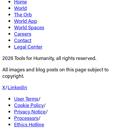
Home
World
The Orb
World App
World Spaces
Careers
Contact
Legal Center
2026 Tools for Humanity, all rights reserved.
All images and blog posts on this page subject to
copyright.
X
/
LinkedIn
User Terms
/
Cookie Policy
/
Privacy Notice
/
Processors
/
Ethics Hotline