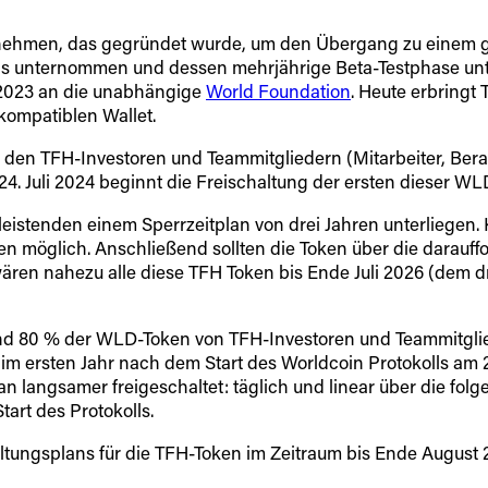
ternehmen, das gegründet wurde, um den Übergang zu einem 
kolls unternommen und dessen mehrjährige Beta-Testphase u
i 2023 an die unabhängige
World Foundation
. Heute erbringt
kompatiblen Wallet.
en TFH-Investoren und Teammitgliedern (Mitarbeiter, Berat
24. Juli 2024 beginnt die Freischaltung der ersten dieser WL
leistenden einem Sperrzeitplan von drei Jahren unterliegen.
ngen möglich. Anschließend sollten die Token über die darauf
ren nahezu alle diese TFH Token bis Ende Juli 2026 (dem dr
nd 80 % der WLD-Token von TFH-Investoren und Teammitgliede
(im ersten Jahr nach dem Start des Worldcoin Protokolls am 2
langsamer freigeschaltet: täglich und linear über die folge
art des Protokolls.
ltungsplans für die TFH-Token im Zeitraum bis Ende August 