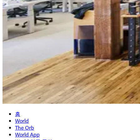
홈
World
The Orb
World App