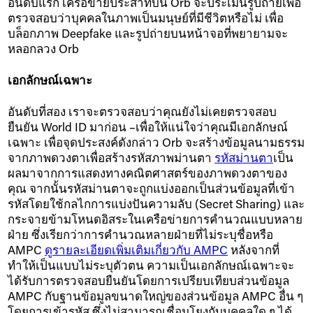
อันดับแรก เครือข่ายประสาทบน Orb จะประเมินรูปถ่ายเพื่อ
ตรวจสอบว่าบุคคลในภาพเป็นมนุษย์ที่มีชีวิตหรือไม่ เพื่อ
บล็อกภาพ Deepfake และรูปถ่ายบนหน้าจอที่พยายามจะ
หลอกลวง Orb
เอกลักษณ์เฉพาะ
อันดับที่สอง เราจะตรวจสอบว่าคุณยังไม่เคยตรวจสอบ
ยืนยัน World ID มาก่อน –เพื่อให้แน่ใจว่าคุณมีเอกลักษณ์
เฉพาะ เพื่อจุดประสงค์ดังกล่าว Orb จะสร้างข้อมูลนามธรรม
จากภาพดวงตาเพื่อสร้างรหัสภาพม่านตา
รหัสม่านตา
เป็น
ผลมาจากการแสดงทางคณิตศาสตร์ของภาพดวงตาของ
คุณ จากนั้นรหัสม่านตาจะถูกแบ่งออกเป็นส่วนข้อมูลที่เข้า
รหัสโดยใช้กลไกการแบ่งปันความลับ (Secret Sharing) และ
กระจายข้ามโหนดอิสระในเครือข่ายการคํานวณแบบหลาย
ฝ่าย ซึ่งเรียกว่าการคํานวณหลายฝ่ายที่ไม่ระบุชื่อหรือ
AMPC
ดูรายละเอียดเพิ่มเติมเกี่ยวกับ AMPC
หลังจากที่
ทำให้เป็นแบบไม่ระบุตัวตน ความเป็นเอกลักษณ์เฉพาะจะ
ได้รับการตรวจสอบยืนยันโดยการเปรียบเทียบส่วนข้อมูล
AMPC กับฐานข้อมูลขนาดใหญ่ของส่วนข้อมูล AMPC อื่น ๆ
โดยการเข้ารหัส ซึ่งไม่สามารถเชื่อมโยงกับบุคคลใด ๆ ได้