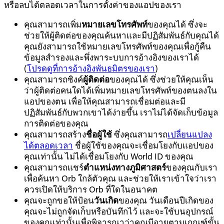
หรือลบได้ตลอดเวลาในการตั้งค่าของแอปของเรา
คุณสามารถเพิ่ม
หมายเลขโทรศัพท์
ของคุณได้ ซึ่งจะ
ช่วยให้ผู้ติดต่อของคุณค้นหาและมีปฏิสัมพันธ์กับคุณได้
คุณยังสามารถใช้หมายเลขโทรศัพท์ของคุณเพื่อกู้คืน
ข้อมูลสำรองและพึ่งพาระบบการอ้างอิงของเราได้
(
โปรดดูที่การอ้างอิงพันธมิตรของเรา
)
คุณสามารถซิงค์
ผู้ติดต่อ
ของคุณได้
ซึ่งช่วยให้คุณเห็น
ว่าผู้ติดต่อคนใดได้เพิ่มหมายเลขโทรศัพท์ของตนลงใน
แอปของตน เพื่อให้คุณสามารถเชื่อมต่อและมี
ปฏิสัมพันธ์กับพวกเขาได้ง่ายขึ้น เราไม่ได้จัดเก็บข้อมูล
การติดต่อของคุณ
คุณสามารถสร้าง
ชื่อผู้ใช้
ซึ่งคุณสามารถ
เปลี่ยนแปลง
ได้ตลอดเวลา
ชื่อผู้ใช้ของคุณจะเชื่อมโยงกับแอปของ
คุณเท่านั้น ไม่ได้เชื่อมโยงกับ World ID ของคุณ
คุณสามารถแชร์
ตำแหน่งทางภูมิศาสตร์
ของคุณกับเรา
เพื่อค้นหา Orb ใกล้ตัวคุณ และช่วยให้เราเข้าใจว่าเรา
ควรเปิดให้บริการ Orb ที่ใดในอนาคต
คุณจะถูกขอให้ป้อน
วันเกิด
ของคุณ
วันเดือนปีเกิดของ
คุณจะไม่ถูกจัดเก็บหรือบันทึกไว้ และจะใช้บนอุปกรณ์
ของคุณเท่านั้นเพื่อพิจารณาว่าคุณมีอายุตามเกณฑ์ขั้น