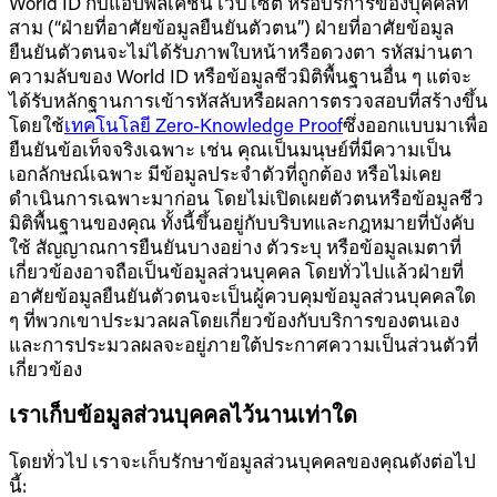
World ID กับแอปพลิเคชัน เว็บไซต์ หรือบริการของบุคคลที่
สาม (“ฝ่ายที่อาศัยข้อมูลยืนยันตัวตน”) ฝ่ายที่อาศัยข้อมูล
ยืนยันตัวตนจะไม่ได้รับภาพใบหน้าหรือดวงตา รหัสม่านตา
ความลับของ World ID หรือข้อมูลชีวมิติพื้นฐานอื่น ๆ แต่จะ
ได้รับหลักฐานการเข้ารหัสลับหรือผลการตรวจสอบที่สร้างขึ้น
โดยใช้
เทคโนโลยี Zero-Knowledge Proof
ซึ่งออกแบบมาเพื่อ
ยืนยันข้อเท็จจริงเฉพาะ เช่น คุณเป็นมนุษย์ที่มีความเป็น
เอกลักษณ์เฉพาะ มีข้อมูลประจำตัวที่ถูกต้อง หรือไม่เคย
ดำเนินการเฉพาะมาก่อน โดยไม่เปิดเผยตัวตนหรือข้อมูลชีว
มิติพื้นฐานของคุณ ทั้งนี้ขึ้นอยู่กับบริบทและกฎหมายที่บังคับ
ใช้ สัญญาณการยืนยันบางอย่าง ตัวระบุ หรือข้อมูลเมตาที่
เกี่ยวข้องอาจถือเป็นข้อมูลส่วนบุคคล โดยทั่วไปแล้วฝ่ายที่
อาศัยข้อมูลยืนยันตัวตนจะเป็นผู้ควบคุมข้อมูลส่วนบุคคลใด
ๆ ที่พวกเขาประมวลผลโดยเกี่ยวข้องกับบริการของตนเอง
และการประมวลผลจะอยู่ภายใต้ประกาศความเป็นส่วนตัวที่
เกี่ยวข้อง
เราเก็บข้อมูลส่วนบุคคลไว้นานเท่าใด
โดยทั่วไป เราจะเก็บรักษาข้อมูลส่วนบุคคลของคุณดังต่อไป
นี้: