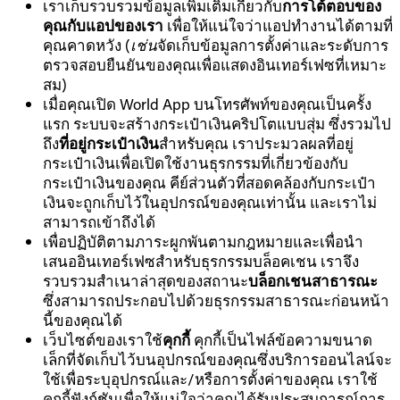
เราเก็บรวบรวมข้อมูลเพิ่มเติมเกี่ยวกับ
การโต้ตอบของ
คุณกับแอปของเรา
เพื่อให้แน่ใจว่าแอปทํางานได้ตามที่
คุณคาดหวัง (
เช่น
จัดเก็บข้อมูลการตั้งค่าและระดับการ
ตรวจสอบยืนยันของคุณเพื่อแสดงอินเทอร์เฟซที่เหมาะ
สม)
เมื่อคุณเปิด World App บนโทรศัพท์ของคุณเป็นครั้ง
แรก ระบบจะสร้างกระเป๋าเงินคริปโตแบบสุ่ม ซึ่งรวมไป
ถึง
ที่อยู่กระเป๋าเงิน
สำหรับคุณ เราประมวลผลที่อยู่
กระเป๋าเงินเพื่อเปิดใช้งานธุรกรรมที่เกี่ยวข้องกับ
กระเป๋าเงินของคุณ คีย์ส่วนตัวที่สอดคล้องกับกระเป๋า
เงินจะถูกเก็บไว้ในอุปกรณ์ของคุณเท่านั้น และเราไม่
สามารถเข้าถึงได้
เพื่อปฏิบัติตามภาระผูกพันตามกฎหมายและเพื่อนำ
เสนออินเทอร์เฟซสำหรับธุรกรรมบล็อคเชน เราจึง
รวบรวมสำเนาล่าสุดของสถานะ
บล็อกเชนสาธารณะ
ซึ่งสามารถประกอบไปด้วยธุรกรรมสาธารณะก่อนหน้า
นี้ของคุณได้
เว็บไซต์ของเราใช้
คุกกี้
คุกกี้เป็นไฟล์ข้อความขนาด
เล็กที่จัดเก็บไว้บนอุปกรณ์ของคุณซึ่งบริการออนไลน์จะ
ใช้เพื่อระบุอุปกรณ์และ/หรือการตั้งค่าของคุณ เราใช้
คุกกี้ฟังก์ชันเพื่อให้แน่ใจว่าคุณได้รับประสบการณ์การ