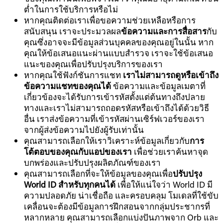
ต่ำในการใช้บริการหรือไม่
หากคุณติดต่อเราเพื่อขอความช่วยเหลือหรือการ
สนับสนุน เราจะประมวลผล
ข้อความและการสื่อสาร
กับ
คุณซึ่งอาจจะมีข้อมูลส่วนบุคคลของคุณอยู่ในนั้น หาก
คุณให้ข้อเสนอแนะผ่านแบบสำรวจ เราจะใช้ข้อเสนอ
แนะของคุณเพื่อปรับปรุงบริการของเรา
หากคุณใช้ฟังก์ชันการแชท
เราไม่สามารถดูหรือเข้าถึง
ข้อความแชทของคุณได้
ข้อความและข้อมูลเมตาที่
เกี่ยวข้องจะได้รับการเข้ารหัสตั้งแต่ต้นทางถึงปลาย
ทางและเราไม่สามารถถอดรหัสหรือเข้าถึงได้ด้วยวิธี
อื่น เราส่งข้อความที่เข้ารหัสผ่านเซิร์ฟเวอร์ของเรา
จากผู้ส่งข้อความไปยังผู้รับเท่านั้น
คุณสามารถเลือกให้เราวิเคราะห์ข้อมูลเกี่ยวกับ
การ
โต้ตอบของคุณกับแอปของเรา
เพื่อช่วยเราค้นหาจุด
บกพร่องและปรับปรุงผลิตภัณฑ์ของเรา
คุณสามารถเลือกที่จะให้ข้อมูลของคุณเพื่อ
ปรับปรุง
World ID สำหรับทุกคนได้
เพื่อให้แน่ใจว่า World ID มี
ความปลอดภัย น่าเชื่อถือ และครอบคลุม โมเดลที่ใช้ขับ
เคลื่อนจะต้องมีข้อมูลการฝึกสอนจากกลุ่มประชากรที่
หลากหลาย คุณสามารถเลือกแบ่งปันภาพจาก Orb และ