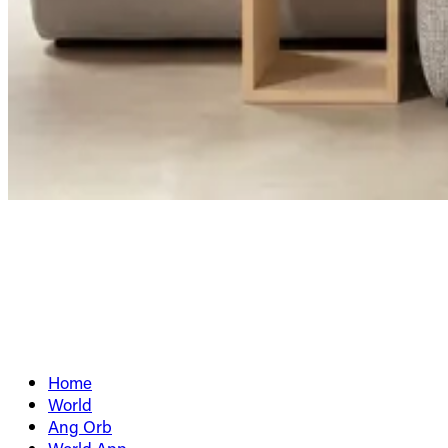
Home
World
Ang Orb
World App