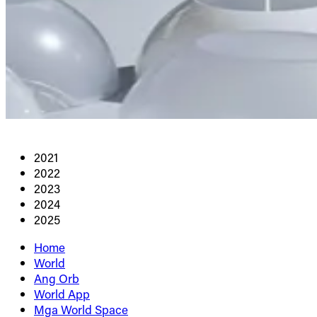
2021
2022
2023
2024
2025
Home
World
Ang Orb
World App
Mga World Space