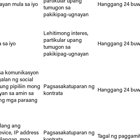
partikular upang
ayan mula sa iyo
Hanggang 24 buw
tumugon sa
pakikipag-ugnayan
Lehitimong interes,
partikular upang
 sa iyo
Hanggang 24 buw
tumugon sa
pakikipag-ugnayan
sa komunikasyon
galan ng social
kung pipiliin mong
Pagsasakatuparan ng
Hanggang 24 buw
an sa amin sa
kontrata
ng mga paraang
ilang ang
vice, IP address
Pagsasakatuparan ng
Tagal ng paggami
ailangan, mga
kontrata