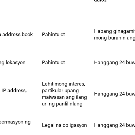
Habang ginagamit
a address book
Pahintulot
mong burahin ang
g lokasyon
Pahintulot
Hanggang 24 buw
Lehitimong interes,
 IP address,
partikular upang
Hanggang 24 buw
maiwasan ang ilang
uri ng panlilinlang
mpormasyon ng
Legal na obligasyon
Hanggang 24 buw