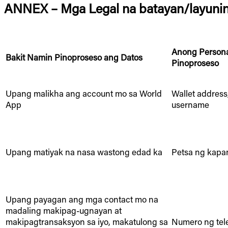
ANNEX – Mga Legal na batayan/layunin 
Anong Persona
Bakit Namin Pinoproseso ang Datos
Pinoproseso
Upang malikha ang account mo sa World
Wallet address
App
username
Upang matiyak na nasa wastong edad ka
Petsa ng kap
Upang payagan ang mga contact mo na
madaling makipag-ugnayan at
makipagtransaksyon sa iyo, makatulong sa
Numero ng tel