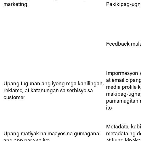
marketing.
Pakikipag-ugn
Feedback mula
Impormasyon 
at email o pan
Upang tugunan ang iyong mga kahilingan,
media profile 
reklamo, at katanungan sa serbisyo sa
makipag-ugnay
customer
pamamagitan 
ito
Metadata, kab
Upang matiyak na maayos na gumagana
metadata ng de
ang app para sa iyo
at kung kinak