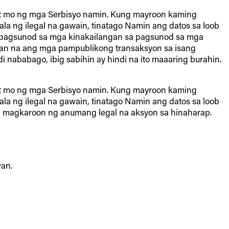
t mo ng mga Serbisyo namin. Kung mayroon kaming
la ng ilegal na gawain, tinatago Namin ang datos sa loob
a pagsunod sa mga kinakailangan sa pagsunod sa mga
aan na ang mga pampublikong transaksyon sa isang
i nababago, ibig sabihin ay hindi na ito maaaring burahin.
t mo ng mga Serbisyo namin. Kung mayroon kaming
la ng ilegal na gawain, tinatago Namin ang datos sa loob
g magkaroon ng anumang legal na aksyon sa hinaharap.
an.