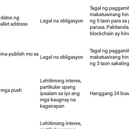
Tagal ng paggami
makatuwirang hina
datos ng
Legal na obligasyon
ng 5 taon para s
allet address
parusa. Pakitand
blockchain ay hind
Tagal ng paggami
ina-publish mo sa
Legal na obligasyon
makatuwirang hina
ng 3 taon sakalin
Lehitimong interes,
partikular upang
, mga push
ipaalam sa iyo ang
Hanggang 24 buw
mga kaugnay na
kaganapan
Lehitimong interes,