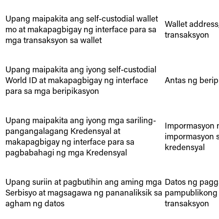
Upang maipakita ang self-custodial wallet
Wallet address
mo at makapagbigay ng interface para sa
transaksyon
mga transaksyon sa wallet
Upang maipakita ang iyong self-custodial
World ID at makapagbigay ng interface
Antas ng beri
para sa mga beripikasyon
Upang maipakita ang iyong mga sariling-
Impormasyon n
pangangalagang Kredensyal at
impormasyon s
makapagbigay ng interface para sa
kredensyal
pagbabahagi ng mga Kredensyal
Upang suriin at pagbutihin ang aming mga
Datos ng pagg
Serbisyo at magsagawa ng pananaliksik sa
pampublikong 
agham ng datos
transaksyon