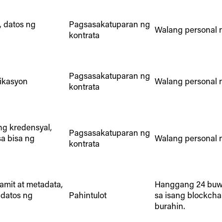
, datos ng
Pagsasakatuparan ng
Walang personal n
kontrata
Pagsasakatuparan ng
pikasyon
Walang personal n
kontrata
g kredensyal,
Pagsasakatuparan ng
a bisa ng
Walang personal n
kontrata
amit at metadata,
Hanggang 24 buwa
datos ng
Pahintulot
sa isang blockchai
burahin.