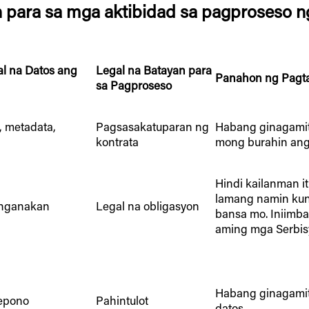
para sa mga aktibidad sa pagproseso ng
l na Datos ang
Legal na Batayan para
Panahon ng Pagt
sa Pagproseso
, metadata,
Pagsasakatuparan ng
Habang ginagamit
kontrata
mong burahin ang
Hindi kailanman i
lamang namin kung
anganakan
Legal na obligasyon
bansa mo. Iniimb
aming mga Serbisy
Habang ginagamit
epono
Pahintulot
datos.