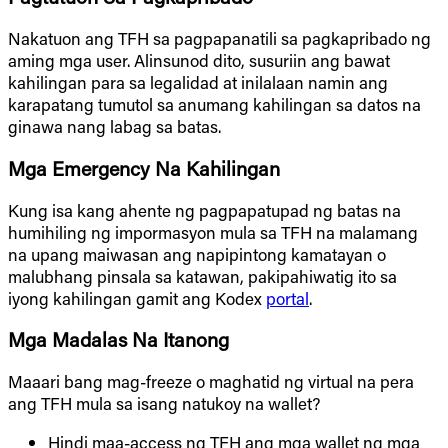
Nakatuon ang TFH sa pagpapanatili sa pagkapribado ng
aming mga user. Alinsunod dito, susuriin ang bawat
kahilingan para sa legalidad at inilalaan namin ang
karapatang tumutol sa anumang kahilingan sa datos na
ginawa nang labag sa batas.
Mga Emergency Na Kahilingan
Kung isa kang ahente ng pagpapatupad ng batas na
humihiling ng impormasyon mula sa TFH na malamang
na upang maiwasan ang napipintong kamatayan o
malubhang pinsala sa katawan, pakipahiwatig ito sa
iyong kahilingan gamit ang Kodex
portal
.
Mga Madalas Na Itanong
Maaari bang mag-freeze o maghatid ng virtual na pera
ang TFH mula sa isang natukoy na wallet?
Hindi maa-access ng TFH ang mga wallet ng mga