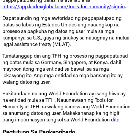
https://app.kodexglobal.com/tools-for-humanity/signin
.
Dapat sundin ng mga awtoridad ng pagpapatupad ng
batas sa labas ng Estados Unidos ang naaangkop na
proseso sa pagkuha ng datos ng user mula sa mga
kumpanya sa U.S., gaya ng tinukoy sa nauugnay na mutual
legal assistance treaty (MLAT).
Tumatanggap din ang TFH ng proseso ng pagpapatupad
ng batas mula sa Germany, Singapore, at Kenya, dahil
mayroon itong mga entidad sa bawat isa sa mga
lokasyong ito. Ang mga entidad sa mga bansang ito ay
walang datos ng user.
Pakitandaan na ang World Foundation ay isang hiwalay
na entidad mula sa TFH. Nauunawaan ng Tools for
Humanity at TFH na walang access ang World Foundation
sa anumang datos ng user. Makakahanap ka ng higit
pang impormasyon tungkol sa World Foundation
dito
.
Pagtutuon Sa Pagkapribado