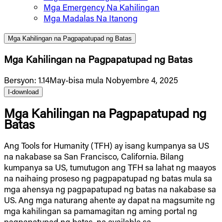
Mga Emergency Na Kahilingan
Mga Madalas Na Itanong
Mga Kahilingan na Pagpapatupad ng Batas
Mga Kahilingan na Pagpapatupad ng Batas
Bersyon
:
1.14
May-bisa mula Nobyembre 4, 2025
I-download
Mga Kahilingan na Pagpapatupad ng
Batas
Ang Tools for Humanity (TFH) ay isang kumpanya sa US
na nakabase sa San Francisco, California. Bilang
kumpanya sa US, tumutugon ang TFH sa lahat ng maayos
na naihaing proseso ng pagpapatupad ng batas mula sa
mga ahensya ng pagpapatupad ng batas na nakabase sa
US. Ang mga naturang ahente ay dapat na magsumite ng
mga kahilingan sa pamamagitan ng aming portal ng
pagpapatupad ng batas, na available sa